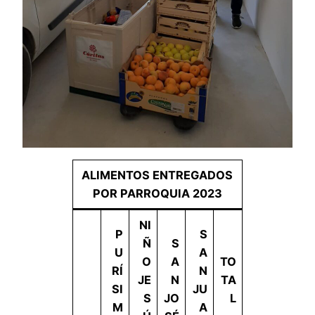
ALIMENTOS ENTREGADOS
POR PARROQUIA 2023
NI
P
S
Ñ
S
U
A
O
A
TO
RÍ
N
JE
N
TA
SI
JU
S
JO
L
M
A