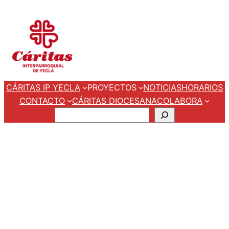
Saltar
al
contenido
CÁRITAS IP YECLA
PROYECTOS
NOTICIAS
HORARIOS
CONTACTO
CÁRITAS DIOCESANA
COLABORA
Buscar