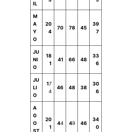
IL
M
A
20
39
70
78
45
Y
4
7
O
JU
18
33
NI
41
66
48
1
6
O
JU
1
7
30
LI
46
48
38
4
6
O
A
G
20
34
O
4
4
4
9
46
1
0
ST