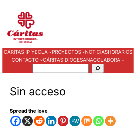
Saltar
al
contenido
CÁRITAS IP YECLA
PROYECTOS
NOTICIAS
HORARIOS
CONTACTO
CÁRITAS DIOCESANA
COLABORA
Buscar
Sin acceso
Spread the love